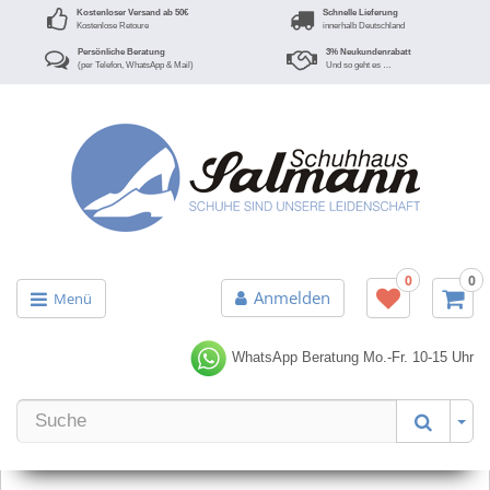
Kostenloser Versand ab 50€
Schnelle Lieferung
Kostenlose Retoure
innerhalb Deutschland
Persönliche Beratung
3% Neukundenrabatt
(per Telefon, WhatsApp & Mail)
Und so geht es …
0
0
Anmelden
Menü
WhatsApp Beratung
Mo.-Fr. 10-15 Uhr
Er