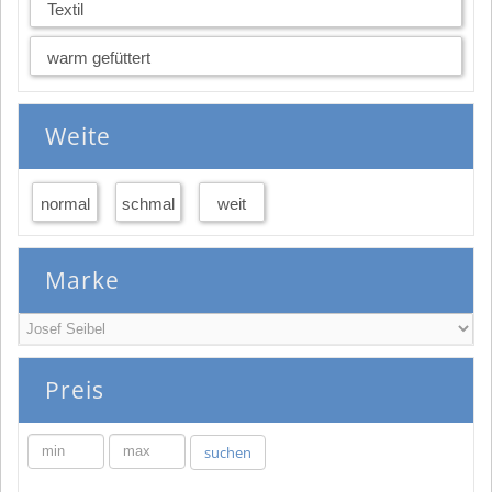
Textil
warm gefüttert
Weite
normal
schmal
weit
Marke
Preis
min
max
suchen