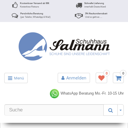
Kostenloser Versand ab 50€
Schnelle Lieferung
Kostenlose Retoure
innerhalb Deutschland
Persönliche Beratung
3% Neukundenrabatt
(per Telefon, WhatsApp & Mail)
Und so geht es …
0
0
Anmelden
Menü
WhatsApp Beratung
Mo.-Fr. 10-15 Uhr
Er