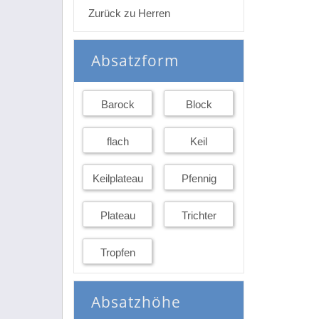
Zurück zu Herren
Absatzform
Barock
Block
flach
Keil
Keilplateau
Pfennig
Plateau
Trichter
Tropfen
Absatzhöhe