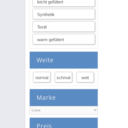
leicht gefüttert
Synthetik
Textil
warm gefüttert
Weite
normal
schmal
weit
Marke
Preis