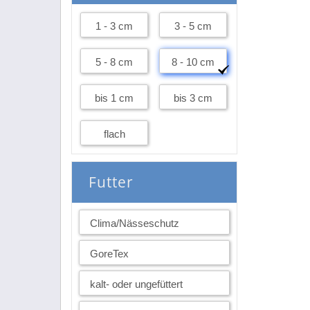
1 - 3 cm
3 - 5 cm
5 - 8 cm
8 - 10 cm
bis 1 cm
bis 3 cm
flach
Futter
Clima/Nässeschutz
GoreTex
kalt- oder ungefüttert