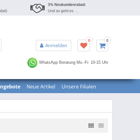
3% Neukundenrabatt
Mail)
Und so geht es …
0
0
Erweiterte Suche »
Anmelden
WhatsApp Beratung
Mo.-Fr. 10-15 Uhr
ngebote
Neue Artikel
Unsere Filialen