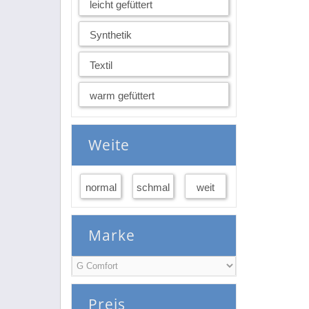
leicht gefüttert
Synthetik
Textil
warm gefüttert
Weite
normal
schmal
weit
Marke
Preis