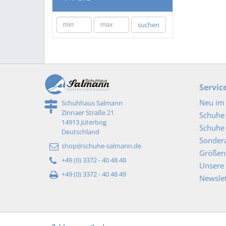
min
max
suchen
Servic
Neu im 
Schuhhaus Salmann
Zinnaer Straße 21
Schuhe
14913 Jüterbog
Schuhe 
Deutschland
Sonder
shop@schuhe-salmann.de
Größent
+49 (0) 3372 - 40 48 48
Unsere 
+49 (0) 3372 - 40 48 49
Newslet