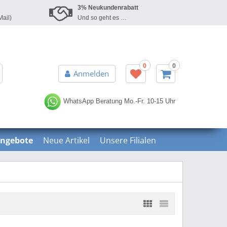
3% Neukundenrabatt
Mail)
Und so geht es …
0
0
Erweiterte Suche »
Anmelden
WhatsApp Beratung
Mo.-Fr. 10-15 Uhr
ngebote
Neue Artikel
Unsere Filialen