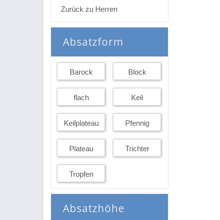
Zurück zu Herren
Absatzform
Barock
Block
flach
Keil
Keilplateau
Pfennig
Plateau
Trichter
Tropfen
Absatzhöhe