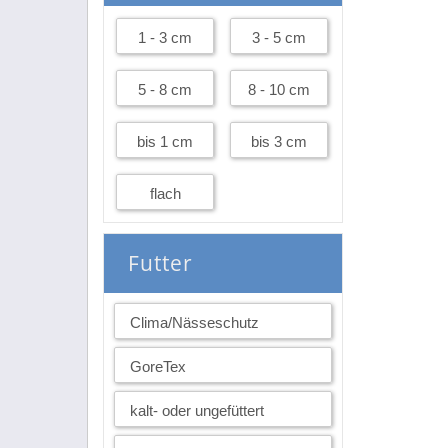
1 - 3 cm
3 - 5 cm
5 - 8 cm
8 - 10 cm
bis 1 cm
bis 3 cm
flach
Futter
Clima/Nässeschutz
GoreTex
kalt- oder ungefüttert