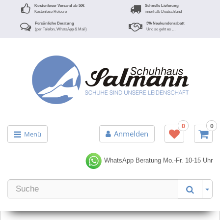
Kostenloser Versand ab 50€
Schnelle Lieferung
Kostenlose Retoure
innerhalb Deutschland
Persönliche Beratung
3% Neukundenrabatt
(per Telefon, WhatsApp & Mail)
Und so geht es …
0
0
Anmelden
Menü
WhatsApp Beratung
Mo.-Fr. 10-15 Uhr
Er