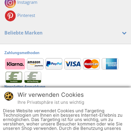
Instagram
Pinterest
Beliebte Marken
Zahlungsmethoden
Newsletter-Anmeldung
Wir verwenden Cookies
Anmelden
@
Ihre Privatsphäre ist uns wichtig
Der Newsletter kann jederzeit hier oder in Ihrem Kundenkonto abbestellt
Diese Website verwendet Cookies und Targeting
werden.
Technologien um Ihnen ein besseres Internet-Erlebnis zu
ermöglichen. Das Targeting ist für uns wichtig, um zu
verstehen, woher unsere Besucher kommen oder wie Sie
Ob alltagstauglich oder zu einem besonderen Anlass wie Hochzeit oder
unseren Shop verwenden. Durch die Benutzung unseres