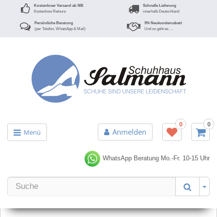
Kostenloser Versand ab 50€
Schnelle Lieferung
Kostenlose Retoure
innerhalb Deutschland
Persönliche Beratung
3% Neukundenrabatt
(per Telefon, WhatsApp & Mail)
Und so geht es …
0
0
Anmelden
Menü
WhatsApp Beratung
Mo.-Fr. 10-15 Uhr
Er