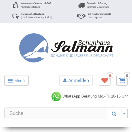
Kostenloser Versand ab 50€
Schnelle Lieferung
Kostenlose Retoure
innerhalb Deutschland
Persönliche Beratung
3% Neukundenrabatt
(per Telefon, WhatsApp & Mail)
Und so geht es …
0
0
Anmelden
Menü
WhatsApp Beratung
Mo.-Fr. 10-15 Uhr
Er