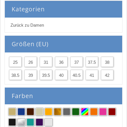
Kategorien
Zurück zu Damen
Größen (EU)
25
26
31
36
37
37.5
38
38.5
39
39.5
40
40.5
41
42
Farben