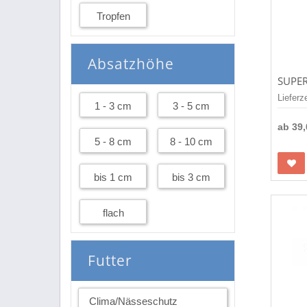
Tropfen
Absatzhöhe
Lieferz
1 - 3 cm
3 - 5 cm
ab
39
5 - 8 cm
8 - 10 cm
bis 1 cm
bis 3 cm
flach
Futter
Clima/Nässeschutz