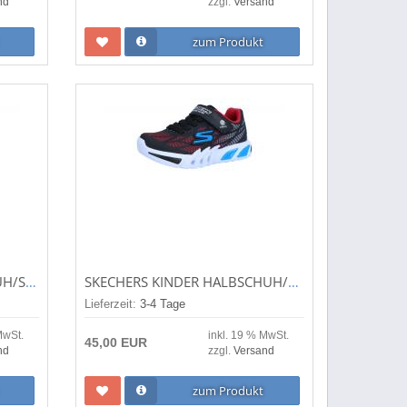
nd
zzgl.
Versand
zum Produkt
SUPERFIT KINDER HALBSCHUH/SNEAKER/BARFUSSSCHUHE TRACE PINK/GRAU (PINK) 1-006030-5500
SKECHERS KINDER HALBSCHUH/SNEAKER S LIGHTS FLEX GLOW BLACK/RED/BLUE (SCHWARZ) 400137BKRB
Lieferzeit:
3-4 Tage
MwSt.
inkl. 19 % MwSt.
45,00 EUR
nd
zzgl.
Versand
zum Produkt