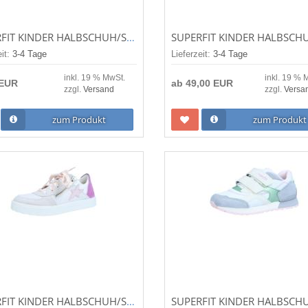
SUPERFIT KINDER HALBSCHUH/SNEAKER MERIDA GELB 1-006154-6000
eit:
3-4 Tage
Lieferzeit:
3-4 Tage
inkl. 19 % MwSt.
inkl. 19 % 
 EUR
ab
49,00 EUR
zzgl.
Versand
zzgl.
Versa
zum Produkt
zum Produkt
SUPERFIT KINDER HALBSCHUH/SNEAKER STELLA MEHRFARBIG (WEISS) 1-000802-9010