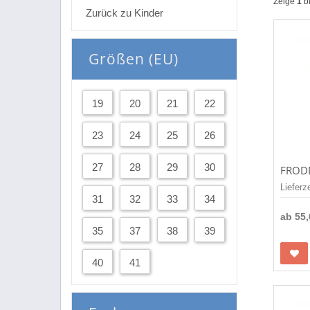
Zeige
1
b
Zurück zu Kinder
Größen (EU)
19
20
21
22
23
24
25
26
27
28
29
30
Lieferz
31
32
33
34
ab
55
35
37
38
39
40
41