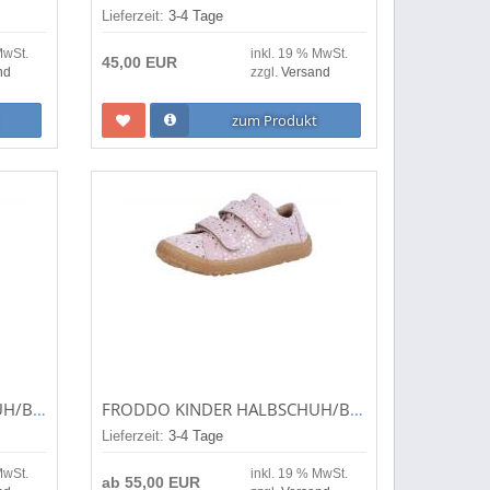
Lieferzeit:
3-4 Tage
MwSt.
inkl. 19 % MwSt.
45,00 EUR
nd
zzgl.
Versand
zum Produkt
SUPERFIT KINDER HALBSCHUH/BARFUSSSCHUHE TRACE ROT/ORANGE (PINK) 1-006037-5000
FRODDO KINDER HALBSCHUH/BARFUSSSCHUHE BAREFOOT BASE PINK G3130240-14
Lieferzeit:
3-4 Tage
MwSt.
inkl. 19 % MwSt.
ab
55,00 EUR