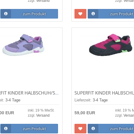
zzgl.
Versand
zzgl.
Versa
zum Produkt
zum Produkt
SUPERFIT KINDER HALBSCHUH/SNEAKER/BARFUSSSCHUHE TRACE LILA (VIOLETT) 1-006030-8500
eit:
3-4 Tage
Lieferzeit:
3-4 Tage
inkl. 19 % MwSt.
inkl. 19 % 
,00 EUR
59,00 EUR
zzgl.
Versand
zzgl.
Versa
zum Produkt
zum Produkt