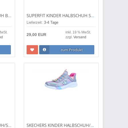
SUPERFIT KINDER HALBSCHUH BREEZE HELLGRÜN/ROSA (TÜRKIS) 1-000365-7510
SUPERFIT KINDER HALBSCHUH SCHWARZ KOMBI (SCHWARZ) 7-00153-02
Lieferzeit:
3-4 Tage
MwSt.
inkl. 19 % MwSt.
29,00 EUR
nd
zzgl.
Versand
zum Produkt
SUPERFIT KINDER HALBSCHUH/SNEAKER DASH WEISS/ROSA (WEISS) 1-009560-1000
SKECHERS KINDER HALBSCHUH/SNEAKER DREAMY LITES GRAY (MEHRFARBIG) 303514GYMT