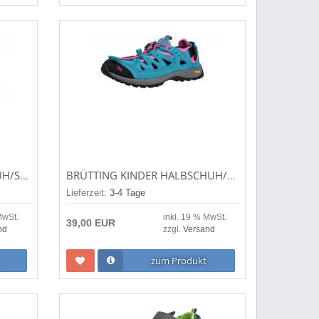
SUPERFIT KINDER HALBSCHUH/SNEAKER HEAVEN BLAU 1-606489-8010 8010
BRÜTTING KINDER HALBSCHUH/OUTDOORSCHUHE MILOW PETROL/PINK (TÜRKIS) 421141
Lieferzeit:
3-4 Tage
MwSt.
inkl. 19 % MwSt.
39,00 EUR
nd
zzgl.
Versand
zum Produkt