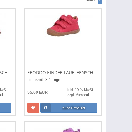
Seiten:
1
SUPERFIT KINDER LAUFLERNSCHUH/HALBSCHUH SPORT7 MINI GRAU/ROSA (GRAU) 1-006190-2006
FRODDO KINDER LAUFLERNSCHUH/HALBSCHUH OLLIE RED (ROT) G2130308-6
Lieferzeit:
3-4 Tage
MwSt.
inkl. 19 % MwSt.
55,00 EUR
nd
zzgl.
Versand
zum Produkt