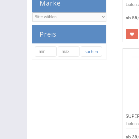
Marke
Lieferz
ab
55
Preis
min
max
suchen
Lieferz
ab
39