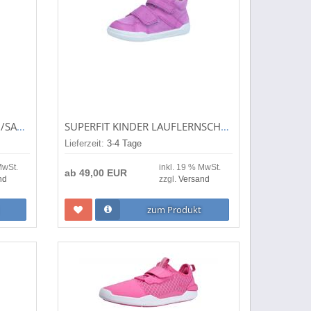
LURCHI KINDER HALBSCHUH/SANDALE/BARFUSSSCHUHE NANDO BAREFOOT PLUM (PINK) 3350002-28
SUPERFIT KINDER LAUFLERNSCHUH/HALBSCHUH/BARFUSSSCHUHE SUPERFREE LILA (VIOLETT) 1-000540-8500
Lieferzeit:
3-4 Tage
MwSt.
inkl. 19 % MwSt.
ab
49,00 EUR
nd
zzgl.
Versand
zum Produkt