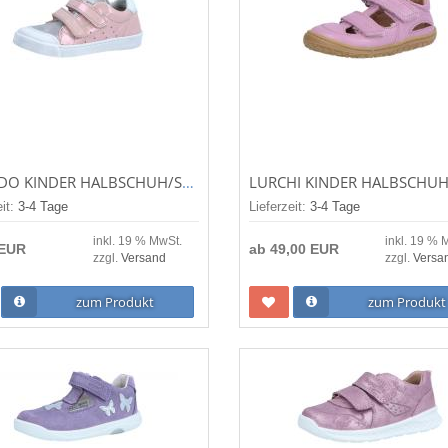
FRODDO KINDER HALBSCHUH/SNEAKER ROSARIO GREY/PINK (PINK) G2130316-9
eit:
3-4 Tage
Lieferzeit:
3-4 Tage
inkl. 19 % MwSt.
inkl. 19 % 
 EUR
ab
49,00 EUR
zzgl.
Versand
zzgl.
Versa
zum Produkt
zum Produkt