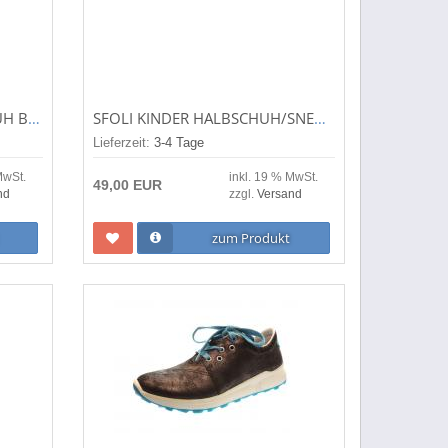
SUPERFIT KINDER HALBSCHUH BREEZE LILA/ROSA (PINK) 1-000365-8510
SFOLI KINDER HALBSCHUH/SNEAKER/BARFUSSSCHUHE SPORTI PINK ERG-SLS-40102
Lieferzeit:
3-4 Tage
MwSt.
inkl. 19 % MwSt.
49,00 EUR
nd
zzgl.
Versand
zum Produkt