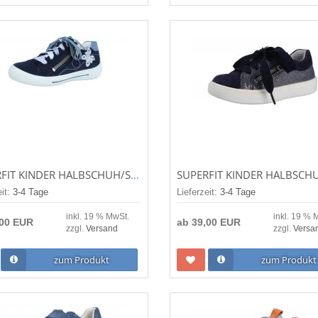
SUPERFIT KINDER HALBSCHUH/SNEAKER TENSY BLAU 1-000096-8000
eit:
3-4 Tage
Lieferzeit:
3-4 Tage
inkl. 19 % MwSt.
inkl. 19 % 
,00 EUR
ab
39,00 EUR
zzgl.
Versand
zzgl.
Versa
zum Produkt
zum Produkt