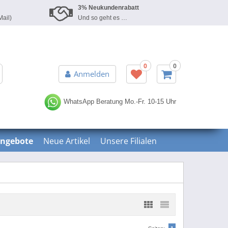
3% Neukundenrabatt
Mail)
Und so geht es …
0
0
Erweiterte Suche »
Anmelden
WhatsApp Beratung
Mo.-Fr. 10-15 Uhr
ngebote
Neue Artikel
Unsere Filialen