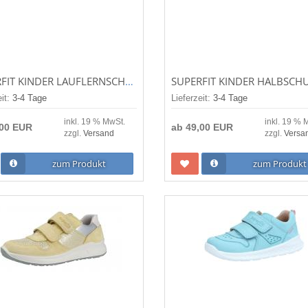
SUPERFIT KINDER LAUFLERNSCHUH/HALBSCHUH LILLO LILA (VIOLETT) 1-000663-8500
eit:
3-4 Tage
Lieferzeit:
3-4 Tage
inkl. 19 % MwSt.
inkl. 19 % 
,00 EUR
ab
49,00 EUR
zzgl.
Versand
zzgl.
Versa
zum Produkt
zum Produkt