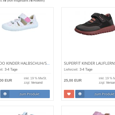
is
78
(von insgesamt
78
Artikeln)
FRODDO KINDER HALBSCHUH/SANDALE/BARFUSSSCHUHE BAREFOOT ELASTIC SAN WHITE (WEISS) G3150262-8
eit:
3-4 Tage
Lieferzeit:
3-4 Tage
inkl. 19 % MwSt.
inkl. 19 % 
,00 EUR
25,00 EUR
zzgl.
Versand
zzgl.
Versa
zum Produkt
zum Produkt