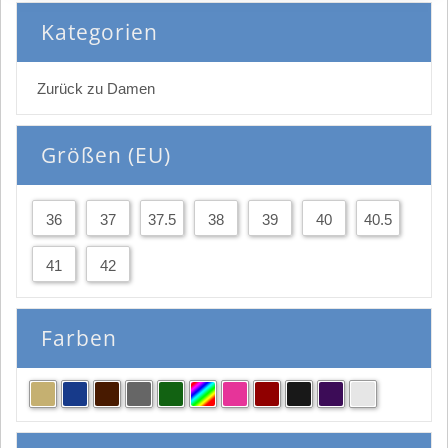
Kategorien
Zurück zu Damen
Größen (EU)
36
37
37.5
38
39
40
40.5
41
42
Farben