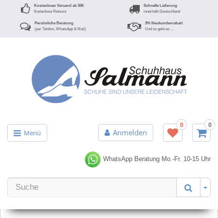
Kostenloser Versand ab 50€
Schnelle Lieferung
Kostenlose Retoure
innerhalb Deutschland
Persönliche Beratung
3% Neukundenrabatt
(per Telefon, WhatsApp & Mail)
Und so geht es …
0
0
Anmelden
Menü
WhatsApp Beratung
Mo.-Fr. 10-15 Uhr
Er