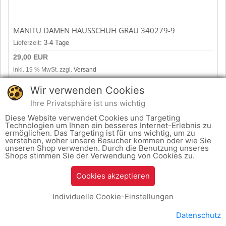
MANITU DAMEN HAUSSCHUH GRAU 340279-9
Lieferzeit:
3-4 Tage
29,00 EUR
inkl. 19 % MwSt. zzgl.
Versand
Wir verwenden Cookies
zum Produkt
Ihre Privatsphäre ist uns wichtig
Diese Website verwendet Cookies und Targeting
Technologien um Ihnen ein besseres Internet-Erlebnis zu
Zeige
1
bis
31
(von insgesamt
31
Artikeln)
Seiten:
1
ermöglichen. Das Targeting ist für uns wichtig, um zu
verstehen, woher unsere Besucher kommen oder wie Sie
unseren Shop verwenden. Durch die Benutzung unseres
Shops stimmen Sie der Verwendung von Cookies zu.
Cookies akzeptieren
Individuelle Cookie-Einstellungen
Schuhhaus Salmann
Zinnaer Straße 21
Datenschutz
14913 Jüterbog