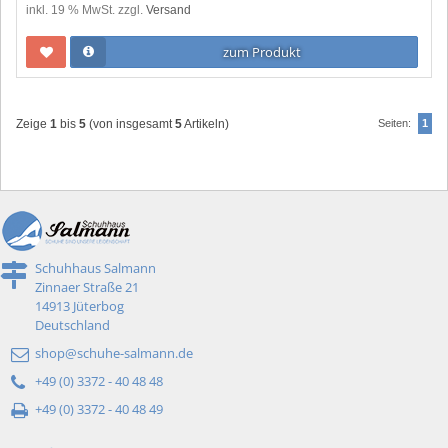
inkl. 19 % MwSt. zzgl.
Versand
zum Produkt
Zeige
1
bis
5
(von insgesamt
5
Artikeln)
Seiten:
1
Schuhhaus Salmann
Zinnaer Straße 21
14913 Jüterbog
Deutschland
shop@schuhe-salmann.de
+49 (0) 3372 - 40 48 48
+49 (0) 3372 - 40 48 49