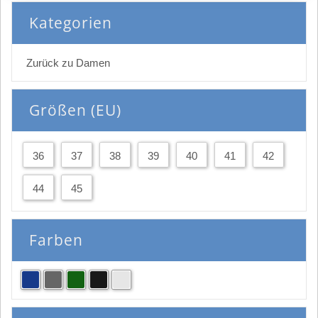
Kategorien
Zurück zu Damen
Größen (EU)
36
37
38
39
40
41
42
44
45
Farben