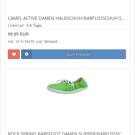
CAMEL ACTIVE DAMEN HALBSCHUH/BARFUSSSCHUH STYLE ISLAND HELLGRAU/LTGREY (GRAU) 54ILN11-340210
Lieferzeit:
3-4 Tage
99,95 EUR
inkl. 19 % MwSt. zzgl.
Versand
zum Produkt
ROCK SPRING BAREFOOT DAMEN SLIPPER/BARFUSSSCHUH DELFT KIWI (GRÜN) 8480.018