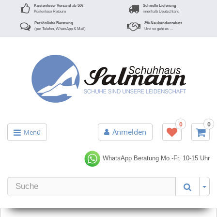
Kostenloser Versand ab 50€
Schnelle Lieferung
Kostenlose Retoure
innerhalb Deutschland
Persönliche Beratung
3% Neukundenrabatt
(per Telefon, WhatsApp & Mail)
Und so geht es …
0
0
Anmelden
Menü
WhatsApp Beratung
Mo.-Fr. 10-15 Uhr
Er