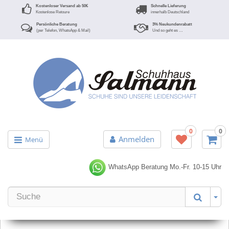
Kostenloser Versand ab 50€
Schnelle Lieferung
Kostenlose Retoure
innerhalb Deutschland
Persönliche Beratung
3% Neukundenrabatt
(per Telefon, WhatsApp & Mail)
Und so geht es …
0
0
Anmelden
Menü
WhatsApp Beratung
Mo.-Fr. 10-15 Uhr
Er