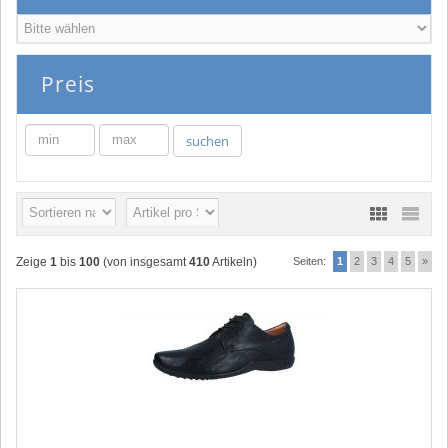
Preis
min
max
suchen
Zeige
1
bis
100
(von insgesamt
410
Artikeln)
Seiten:
1
2
3
4
5
»