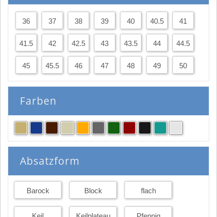
36
37
38
39
40
40.5
41
41.5
42
42.5
43
43.5
44
44.5
45
45.5
46
47
48
49
50
Farben
Absatzform
Barock
Block
flach
Keil
Keilplateau
Pfennig