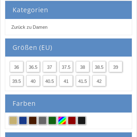
Kategorien
Zurück zu Damen
Größen (EU)
36
36.5
37
37.5
38
38.5
39
39.5
40
40.5
41
41.5
42
Farben