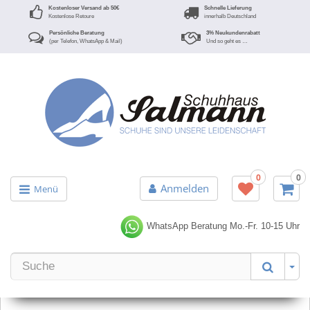
Kostenloser Versand ab 50€
Schnelle Lieferung
Kostenlose Retoure
innerhalb Deutschland
Persönliche Beratung
3% Neukundenrabatt
(per Telefon, WhatsApp & Mail)
Und so geht es …
0
0
Anmelden
Menü
WhatsApp Beratung
Mo.-Fr. 10-15 Uhr
Er