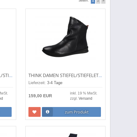
Seiten:
1
2
»
JOSEF SEIBEL DAMEN STIEFEL/STIEFELETTE MELINDA 02 SCHWARZ 89402-100
THINK DAMEN STIEFEL/STIEFELETTE SPUAT SZ/KOMBI (SCHWARZ) 3-000480-0000
Lieferzeit:
3-4 Tage
MwSt.
inkl. 19 % MwSt.
159,00 EUR
nd
zzgl.
Versand
zum Produkt