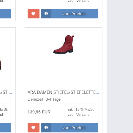
nd
zzgl.
Versand
zum Produkt
JOSEF SEIBEL DAMEN STIEFEL/STIEFELETTE NALY 24 CARMIN (ROT) 79724VL971/460
ARA DAMEN STIEFEL/STIEFELETTE DOVER-STF CHILLI (ROT) 12-23130-19
Lieferzeit:
3-4 Tage
MwSt.
inkl. 19 % MwSt.
139,95 EUR
nd
zzgl.
Versand
zum Produkt