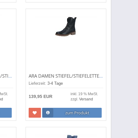
PINTODIBLU DAMEN STIEFEL/STIEFELETTE RED (ROT) 78880-1681
ARA DAMEN STIEFEL/STIEFELETTE DOVER-STF FOREST (GRÜN) 12-23130-74
Lieferzeit:
3-4 Tage
MwSt.
inkl. 19 % MwSt.
139,95 EUR
nd
zzgl.
Versand
zum Produkt