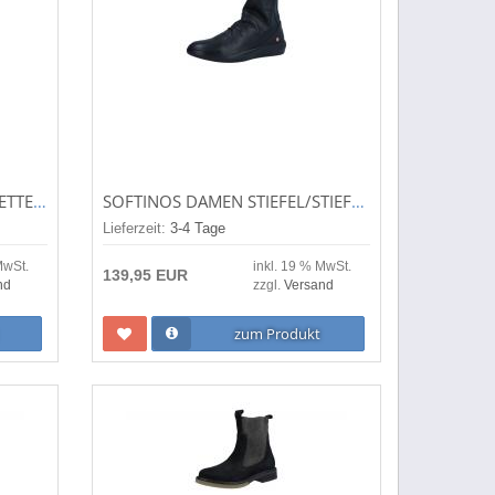
ARA DAMEN STIEFEL/STIEFELETTE RONDA-ST SCHWARZ 12-40513-01
SOFTINOS DAMEN STIEFEL/STIEFELETTE BLACK (SCHWARZ) P900550000
Lieferzeit:
3-4 Tage
MwSt.
inkl. 19 % MwSt.
139,95 EUR
nd
zzgl.
Versand
zum Produkt