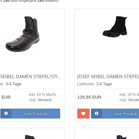
is
100
(von insgesamt
195
Artikeln)
JOSEF SEIBEL DAMEN STIEFEL/STIEFELETTE NALY 24 SCHWARZ 79724VL971/100
eit:
3-4 Tage
Lieferzeit:
3-4 Tage
inkl. 19 % MwSt.
inkl. 19 % 
5 EUR
129,95 EUR
zzgl.
Versand
zzgl.
Versa
zum Produkt
zum Produkt