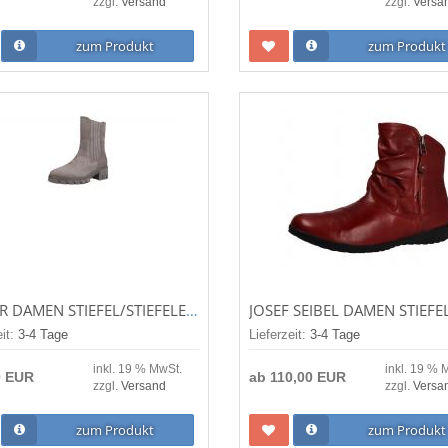
zzgl.
Versand
zzgl.
Versa
zum Produkt
zum Produkt
GABOR DAMEN STIEFEL/STIEFELETTE COMFORT FANGO (MICRO) (GRAU) 32.761.42
eit:
3-4 Tage
Lieferzeit:
3-4 Tage
inkl. 19 % MwSt.
inkl. 19 % 
0 EUR
ab
110,00 EUR
zzgl.
Versand
zzgl.
Versa
zum Produkt
zum Produkt