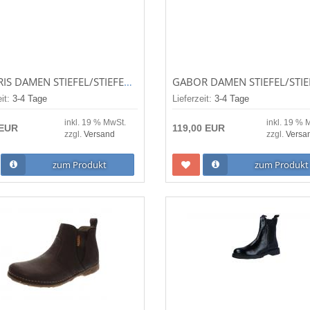
TAMARIS DAMEN STIEFEL/STIEFELETTE BLACK (SCHWARZ) 1-1-25473-41-001
eit:
3-4 Tage
Lieferzeit:
3-4 Tage
inkl. 19 % MwSt.
inkl. 19 % 
 EUR
119,00 EUR
zzgl.
Versand
zzgl.
Versa
zum Produkt
zum Produkt