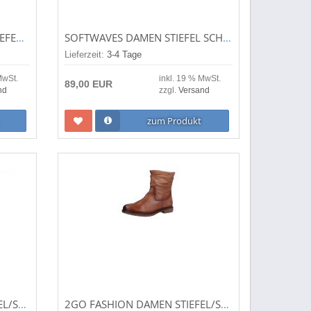
GIANLUCA PISATI DAMEN STIEFEL/STIEFELETTE RACHEL SCHWARZ RACHEL
SOFTWAVES DAMEN STIEFEL SCHWARZ KOMB. (GRAU) 6.94.32
Lieferzeit:
3-4 Tage
MwSt.
inkl. 19 % MwSt.
89,00 EUR
nd
zzgl.
Versand
zum Produkt
WERNER 1911 DAMEN STIEFEL/STIEFELETTE KIRK BRAUN 420-94 KIRK
2GO FASHION DAMEN STIEFEL/STIEFELETTE BRANDY (BRAUN) 8991-503-039