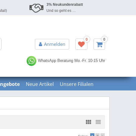
3% Neukundenrabatt
Mail)
Und so geht es …
0
0
Erweiterte Suche »
Anmelden
WhatsApp Beratung
Mo.-Fr. 10-15 Uhr
ngebote
Neue Artikel
Unsere Filialen