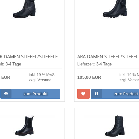
GABOR DAMEN STIEFEL/STIEFELETTE SCHWARZ(MICRO/UNI) (SCHWARZ) 32.803.57
eit:
3-4 Tage
Lieferzeit:
3-4 Tage
inkl. 19 % MwSt.
inkl. 19 % 
0 EUR
105,00 EUR
zzgl.
Versand
zzgl.
Versa
zum Produkt
zum Produkt