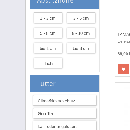
Absatzhöhe
1 - 3 cm
3 - 5 cm
5 - 8 cm
8 - 10 cm
Lieferz
bis 1 cm
bis 3 cm
89,00
flach
Futter
Clima/Nässeschutz
GoreTex
kalt- oder ungefüttert