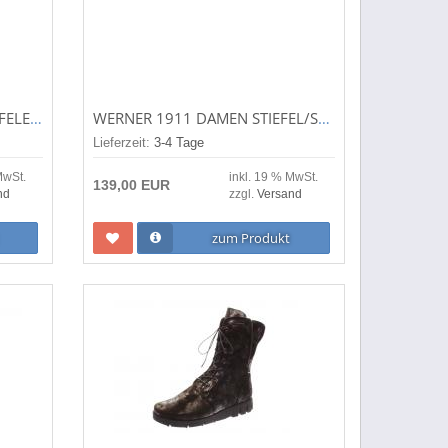
GABOR DAMEN STIEFEL/STIEFELETTE SCHWARZ 31.700.27
WERNER 1911 DAMEN STIEFEL/STIEFELETTE VIKUNIA SCHWARZ 427-48 VIKUNIA
Lieferzeit:
3-4 Tage
MwSt.
inkl. 19 % MwSt.
139,00 EUR
nd
zzgl.
Versand
zum Produkt