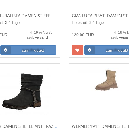
EL NATURALISTA DAMEN STIEFEL/STIEFELETTE ANGKOR BLACK (SCHWARZ) N959BLACK
eit:
3-4 Tage
Lieferzeit:
3-4 Tage
inkl. 19 % MwSt.
inkl. 19 % 
 EUR
129,00 EUR
zzgl.
Versand
zzgl.
Versa
zum Produkt
zum Produkt
RIEKER DAMEN STIEFEL ANTHRAZIT (GRAU) Z6893-45