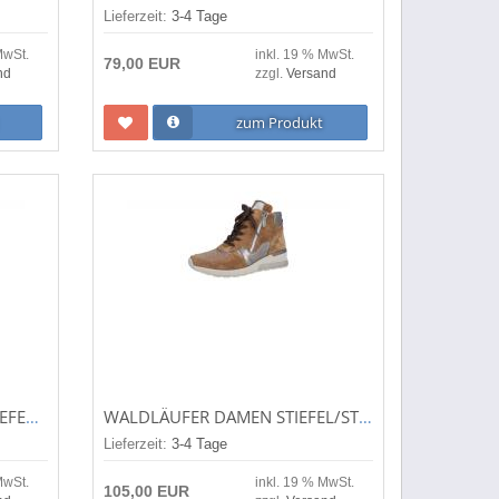
Lieferzeit:
3-4 Tage
MwSt.
inkl. 19 % MwSt.
79,00 EUR
nd
zzgl.
Versand
zum Produkt
TAMARIS DAMEN STIEFEL/STIEFELETTE COGNAC (BRAUN) 1-1-25312-29/305
WALDLÄUFER DAMEN STIEFEL/STIEFELETTE H-CLARA WALNUSS BRONCE (BRAUN) 939H82-300/084
Lieferzeit:
3-4 Tage
MwSt.
inkl. 19 % MwSt.
105,00 EUR