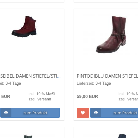
JOSEF SEIBEL DAMEN STIEFEL/STIEFELETTE MELINDA 33 BORDEAUX (ROT) 89433-410
eit:
3-4 Tage
Lieferzeit:
3-4 Tage
inkl. 19 % MwSt.
inkl. 19 % 
5 EUR
59,00 EUR
zzgl.
Versand
zzgl.
Versa
zum Produkt
zum Produkt