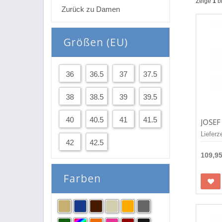
Zeige
1
b
Zurück zu Damen
Größen (EU)
36
36.5
37
37.5
38
38.5
39
39.5
40
40.5
41
41.5
Lieferz
42
42.5
109,9
Farben