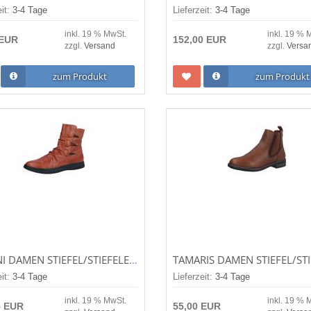
eit:
3-4 Tage
Lieferzeit:
3-4 Tage
inkl. 19 % MwSt.
inkl. 19 % 
 EUR
152,00 EUR
zzgl.
Versand
zzgl.
Versa
zum Produkt
zum Produkt
GEMINI DAMEN STIEFEL/STIEFELETTE ANILINA TAN (BRAUN) 033503-02-303
eit:
3-4 Tage
Lieferzeit:
3-4 Tage
inkl. 19 % MwSt.
inkl. 19 % 
5 EUR
55,00 EUR