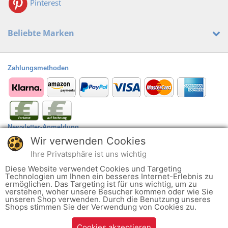
Pinterest
Beliebte Marken
Zahlungsmethoden
Newsletter-Anmeldung
Wir verwenden Cookies
Anmelden
@
Ihre Privatsphäre ist uns wichtig
Der Newsletter kann jederzeit hier oder in Ihrem Kundenkonto abbestellt
Diese Website verwendet Cookies und Targeting
werden.
Technologien um Ihnen ein besseres Internet-Erlebnis zu
ermöglichen. Das Targeting ist für uns wichtig, um zu
verstehen, woher unsere Besucher kommen oder wie Sie
Ob alltagstauglich oder zu einem besonderen Anlass wie Hochzeit oder
unseren Shop verwenden. Durch die Benutzung unseres
Shops stimmen Sie der Verwendung von Cookies zu.
runder Geburtstag - ob Pumps, Halbschuh, Sandaletten oder Stiefel: Wir
finden ganz sicher den richtigen Schuh für Sie und Ihre Füße werden
Cookies akzeptieren
glücklich sein. Das ist unser Ziel, denn Schuhe sind unsere