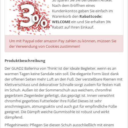
Nach dem Eröffnen eines
Kundenkontos geben Sie einfach im
Warenkorb den
Rabattcode:
WELCOME
ein und Sie erhalten 3%
Rabatt auf Ihren Einkauf.
Um mit Paypal oder amazon Pay zahlen zu können, müssen Sie
der Verwendung von Cookies zustimmen!
Produktbeschreibung
Der GUAD2 Ballerina von Think! ist der ideale Begleiter, wenn es an
warmen Tagen keine Sandale sein soll. Die elegante Form lässt dank
der offenen Seiten mehr Luft an den Fuß. Der verstellbare Riemen mit
Klettverschluss und dekorativer Schnalle sorgt zudem für festen Halt
im Schuh. Außen ist der Sommerschuh aus weichem, chromfrei
gegerbtem Ziegenleder gefertigt, das geprägt ist. Innen verwöhnt
chromfrei gegerbtes Futterleder Ihre Füße! Dieses ist sehr
anschmiegsam, atmungsaktiv und auch gut für empfindliche Füße
geeignet. Die Dämpft weiche Gummisohle ist robust und wirkt
dämpfend.
Pflegehinweis: Pflegen Sie diesen Schuh ausschließlich mit einem