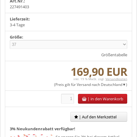
Art.Nr.:
227491403
Lieferzeit:
3-4 Tage
Größe:
Größentabelle
169,90 EUR
inkl. 19 % MwSt. zzgl.
Versandkosten
(Preis gilt für Versand nach
Deutschland
)
|
in den Warenkorb
| Auf den Merkzettel
3% Neukundenrabatt verfügbar!
So sparen Sie 3% bei diesem Artikel.