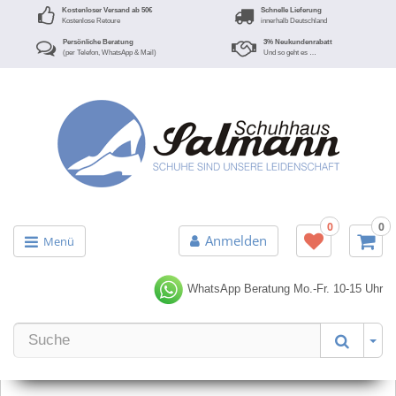
Kostenloser Versand ab 50€
Schnelle Lieferung
Kostenlose Retoure
innerhalb Deutschland
Persönliche Beratung
3% Neukundenrabatt
(per Telefon, WhatsApp & Mail)
Und so geht es …
0
0
Anmelden
Menü
WhatsApp Beratung
Mo.-Fr. 10-15 Uhr
Er