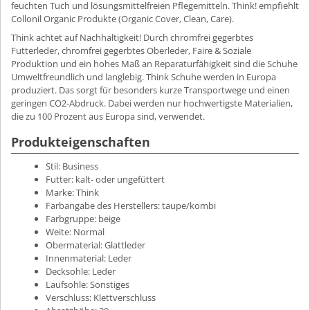
feuchten Tuch und lösungsmittelfreien Pflegemitteln. Think! empfiehlt
Collonil Organic Produkte (Organic Cover, Clean, Care).
Think achtet auf Nachhaltigkeit! Durch chromfrei gegerbtes
Futterleder, chromfrei gegerbtes Oberleder, Faire & Soziale
Produktion und ein hohes Maß an Reparaturfähigkeit sind die Schuhe
Umweltfreundlich und langlebig. Think Schuhe werden in Europa
produziert. Das sorgt für besonders kurze Transportwege und einen
geringen CO2-Abdruck. Dabei werden nur hochwertigste Materialien,
die zu 100 Prozent aus Europa sind, verwendet.
Produkteigenschaften
Stil:
Business
Futter:
kalt- oder ungefüttert
Marke:
Think
Farbangabe des Herstellers:
taupe/kombi
Farbgruppe:
beige
Weite:
Normal
Obermaterial:
Glattleder
Innenmaterial:
Leder
Decksohle:
Leder
Laufsohle:
Sonstiges
Verschluss:
Klettverschluss