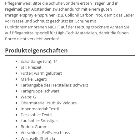
Pflegehinweis: Bitte die Schuhe vor dem ersten Tragen und in
regelmäßigen Abständen zwischendurch mit einem guten
Imrägnierspray einsprühen (z.B. Collonil Carbon Pro), damit das Leder
vor Nässe und Schmutz geschützt ist! Schuhe mit
Funktionsmembranen NICHT auf der Heizung trocknen! Achten Sie
auf Pflegemittel speziell für High-Tech-Materialien, damit die feinen
Poren nicht verklebt werden!
Produkteigenschaften
Schaftlänge (cm):
14
Stil:
Freizeit
Futter:
warm gefüttert
Marke:
Legero
Farbangabe des Herstellers:
schwarz
Farbgruppe:
schwarz
Weite:
G
Obermaterial:
Nubuk/ Velours
Innenmaterial:
Textil
Decksohle:
Textil
Laufsohle:
Sonstiges
Boden:
Gummi
Verschluss:
Reißverschluss
Wechselfußbett:
Ja