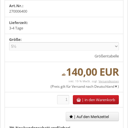
Art.Nr.:
270006400
Lieferzeit:
3-4 Tage
Größe:
Größentabelle
140,00 EUR
ab
inkl. 19 % MwSt. zzgl.
Versandkosten
(Preis gilt für Versand nach
Deutschland
)
|
in den Warenkorb
| Auf den Merkzettel
3% Neukundenrabatt verfügbar!