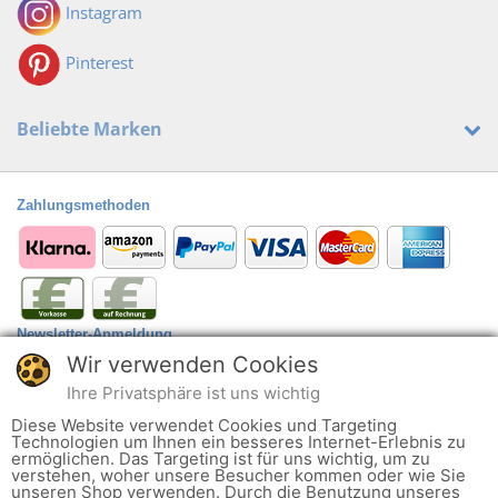
Instagram
Pinterest
Beliebte Marken
Zahlungsmethoden
Newsletter-Anmeldung
Wir verwenden Cookies
Anmelden
@
Ihre Privatsphäre ist uns wichtig
Der Newsletter kann jederzeit hier oder in Ihrem Kundenkonto abbestellt
Diese Website verwendet Cookies und Targeting
werden.
Technologien um Ihnen ein besseres Internet-Erlebnis zu
ermöglichen. Das Targeting ist für uns wichtig, um zu
verstehen, woher unsere Besucher kommen oder wie Sie
Ob alltagstauglich oder zu einem besonderen Anlass wie Hochzeit oder
unseren Shop verwenden. Durch die Benutzung unseres