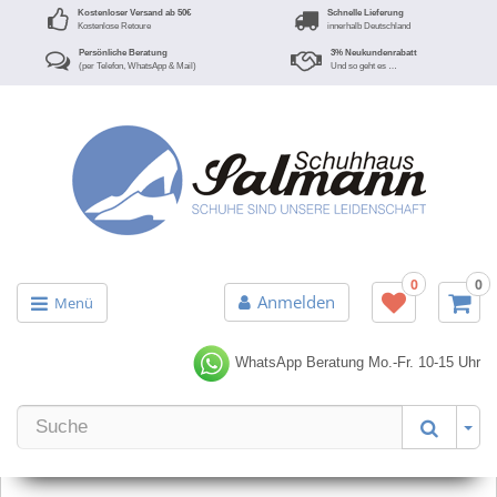
Kostenloser Versand ab 50€
Schnelle Lieferung
Kostenlose Retoure
innerhalb Deutschland
Persönliche Beratung
3% Neukundenrabatt
(per Telefon, WhatsApp & Mail)
Und so geht es …
0
0
Anmelden
Menü
WhatsApp Beratung
Mo.-Fr. 10-15 Uhr
Er