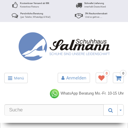
Kostenloser Versand ab 50€
Schnelle Lieferung
Kostenlose Retoure
innerhalb Deutschland
Persönliche Beratung
3% Neukundenrabatt
(per Telefon, WhatsApp & Mail)
Und so geht es …
0
0
Anmelden
Menü
WhatsApp Beratung
Mo.-Fr. 10-15 Uhr
Er