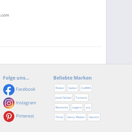
s.com
Folge uns…
Beliebte Marken
Rieker
Gabor
CLARKS
Facebook
Josef Seibel
Tamaris
Instagram
Remonte
Legero
ara
Pinterest
Think
Gerry Weber
Gemini