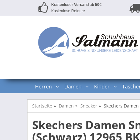
Kostenloser Versand ab 50€
Kostenlose Retoure
Herren
Damen
Kinder
Tasche
Startseite
Damen
Sneaker
Skechers Damen 
Skechers Damen Sn
(Schwarz) 12965 B