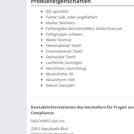
Produkteigenschaften
Stil:
sportlich
Futter:
kalt- oder ungefüttert
Marke:
Skechers
Farbangabe des Herstellers:
black/charcoal
Farbgruppe:
schwarz
Weite:
Normal
Obermaterial:
Textil
Innenmaterial:
Textil
Decksohle:
Textil
Laufsohle:
Sonstiges
Verschluss:
Gummizug
Absatzhöhe:
30
Absatzform:
Keil
Saison:
Ganzjahr
Kontaktinformationen des Herstellers für Fragen zu
Compliance
SKECHERS USA, Inc.
228 S Sepulveda Blvd
90266 Manhattan Beach