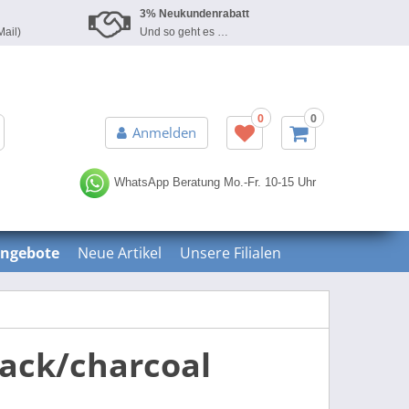
3% Neukundenrabatt
Mail)
Und so geht es …
0
0
Erweiterte Suche »
Anmelden
WhatsApp Beratung
Mo.-Fr. 10-15 Uhr
ngebote
Neue Artikel
Unsere Filialen
ack/charcoal