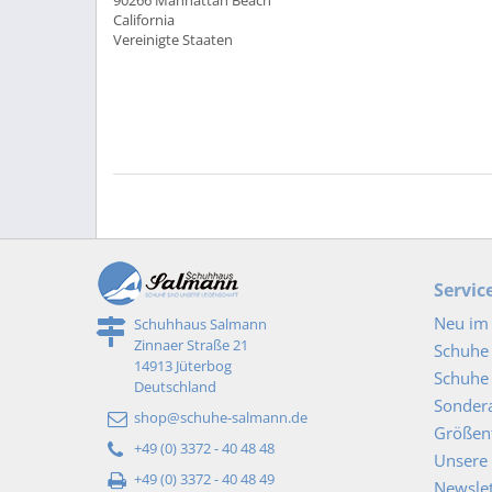
California
Vereinigte Staaten
Servic
Neu im 
Schuhhaus Salmann
Zinnaer Straße 21
Schuhe
14913 Jüterbog
Schuhe 
Deutschland
Sonder
shop@schuhe-salmann.de
Größent
+49 (0) 3372 - 40 48 48
Unsere 
+49 (0) 3372 - 40 48 49
Newslet