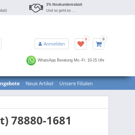
3% Neukundenrabatt
Mail)
Und so geht es …
0
0
Erweiterte Suche »
Anmelden
WhatsApp Beratung
Mo.-Fr. 10-15 Uhr
ngebote
Neue Artikel
Unsere Filialen
ot) 78880-1681