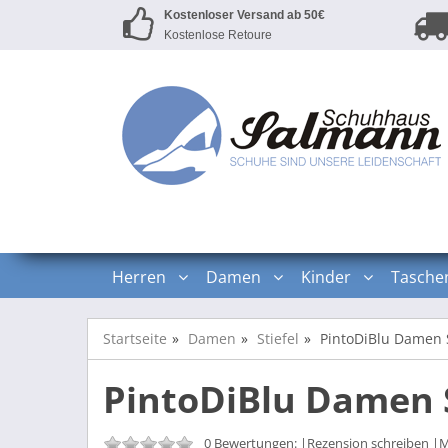
Kostenloser Versand ab 50€
Kostenlose Retoure
Herren
Damen
Kinder
Tasche
Startseite
Damen
Stiefel
PintoDiBlu Damen St
PintoDiBlu Damen St
0 Bewertungen: |
Rezension schreiben
|M