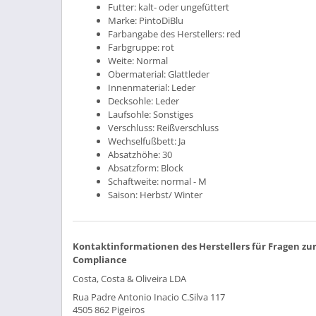
Futter:
kalt- oder ungefüttert
Marke:
PintoDiBlu
Farbangabe des Herstellers:
red
Farbgruppe:
rot
Weite:
Normal
Obermaterial:
Glattleder
Innenmaterial:
Leder
Decksohle:
Leder
Laufsohle:
Sonstiges
Verschluss:
Reißverschluss
Wechselfußbett:
Ja
Absatzhöhe:
30
Absatzform:
Block
Schaftweite:
normal - M
Saison:
Herbst/ Winter
Kontaktinformationen des Herstellers für Fragen zu
Compliance
Costa, Costa & Oliveira LDA
Rua Padre Antonio Inacio C.Silva 117
4505 862 Pigeiros