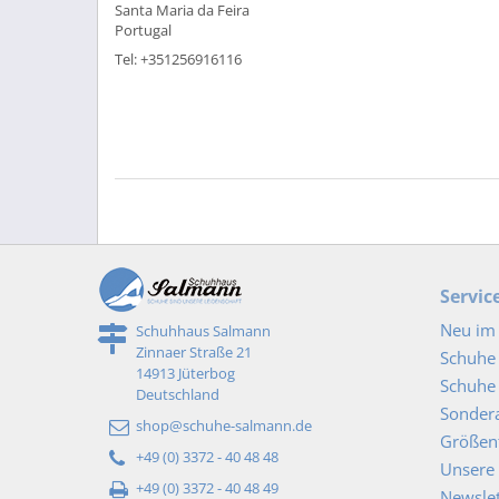
Santa Maria da Feira
Portugal
Tel: +351256916116
Servic
Neu im 
Schuhhaus Salmann
Zinnaer Straße 21
Schuhe
14913 Jüterbog
Schuhe 
Deutschland
Sonder
shop@schuhe-salmann.de
Größent
+49 (0) 3372 - 40 48 48
Unsere 
+49 (0) 3372 - 40 48 49
Newslet