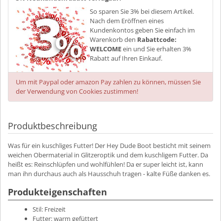
So sparen Sie 3% bei diesem Artikel.
Nach dem Eröffnen eines
Kundenkontos geben Sie einfach im
Warenkorb den
Rabattcode:
WELCOME
ein und Sie erhalten 3%
Rabatt auf Ihren Einkauf.
Um mit Paypal oder amazon Pay zahlen zu können, müssen Sie
der Verwendung von Cookies zustimmen!
Produktbeschreibung
Was für ein kuschliges Futter! Der Hey Dude Boot besticht mit seinem
weichen Obermaterial in Glitzeroptik und dem kuschligem Futter. Da
heißt es: Reinschlüpfen und wohlfühlen! Da er super leicht ist, kann
man ihn durchaus auch als Hausschuh tragen - kalte Füße danken es.
Produkteigenschaften
Stil:
Freizeit
Futter:
warm gefüttert