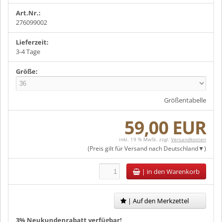
Art.Nr.:
276099002
Lieferzeit:
3-4 Tage
Größe:
Größentabelle
59,00 EUR
inkl. 19 % MwSt. zzgl.
Versandkosten
(Preis gilt für Versand nach
Deutschland
)
|
in den Warenkorb
| Auf den Merkzettel
3% Neukundenrabatt verfügbar!