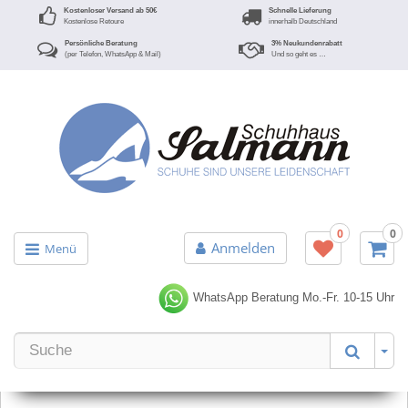
Kostenloser Versand ab 50€
Schnelle Lieferung
Kostenlose Retoure
innerhalb Deutschland
Persönliche Beratung
3% Neukundenrabatt
(per Telefon, WhatsApp & Mail)
Und so geht es …
0
0
Anmelden
Menü
WhatsApp Beratung
Mo.-Fr. 10-15 Uhr
Er