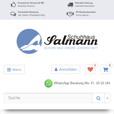
Kostenloser Versand ab 50€
Schnelle Lieferung
Kostenlose Retoure
innerhalb Deutschland
Persönliche Beratung
3% Neukundenrabatt
(per Telefon, WhatsApp & Mail)
Und so geht es …
0
0
Anmelden
Menü
WhatsApp Beratung
Mo.-Fr. 10-15 Uhr
Er