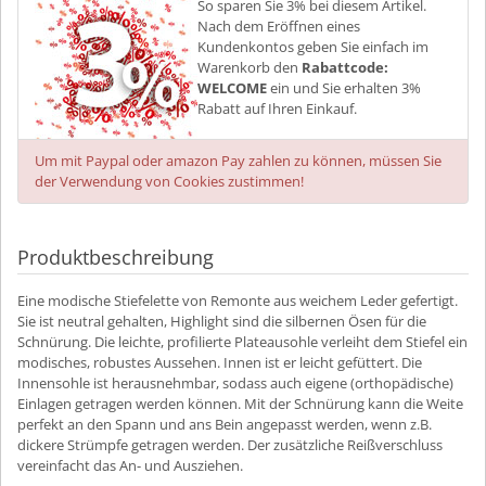
So sparen Sie 3% bei diesem Artikel.
Nach dem Eröffnen eines
Kundenkontos geben Sie einfach im
Warenkorb den
Rabattcode:
WELCOME
ein und Sie erhalten 3%
Rabatt auf Ihren Einkauf.
Um mit Paypal oder amazon Pay zahlen zu können, müssen Sie
der Verwendung von Cookies zustimmen!
Produktbeschreibung
Eine modische Stiefelette von Remonte aus weichem Leder gefertigt.
Sie ist neutral gehalten, Highlight sind die silbernen Ösen für die
Schnürung. Die leichte, profilierte Plateausohle verleiht dem Stiefel ein
modisches, robustes Aussehen. Innen ist er leicht gefüttert. Die
Innensohle ist herausnehmbar, sodass auch eigene (orthopädische)
Einlagen getragen werden können. Mit der Schnürung kann die Weite
perfekt an den Spann und ans Bein angepasst werden, wenn z.B.
dickere Strümpfe getragen werden. Der zusätzliche Reißverschluss
vereinfacht das An- und Ausziehen.