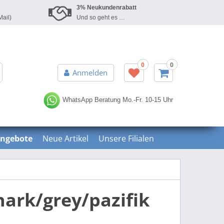
3% Neukundenrabatt
Mail)
Und so geht es …
0
0
Erweiterte Suche »
Anmelden
WhatsApp Beratung
Mo.-Fr. 10-15 Uhr
ngebote
Neue Artikel
Unsere Filialen
ark/grey/pazifik