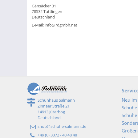
Gänsäcker 31
78532 Tuttlingen
Deutschland
E-Mail: info@rdgmbh.net
Servic
Neu im 
Schuhhaus Salmann
Zinnaer Straße 21
Schuhe
14913 Jüterbog
Schuhe 
Deutschland
Sonder
shop@schuhe-salmann.de
Größent
+49 (0) 3372 - 40 48 48