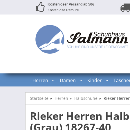
Kostenloser Versand ab 50€
Kostenlose Retoure
Herren
Damen
Kinder
Tasche
Startseite
Herren
Halbschuhe
Rieker Herren
Rieker Herren Halb
(Grau) 18267-40