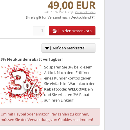
49,00 EUR
inkl. 19 % MwSt. zzgl.
Versandkosten
(Preis gilt für Versand nach
Deutschland
)
|
in den Warenkorb
| Auf den Merkzettel
3% Neukundenrabatt verfügbar!
So sparen Sie 3% bei diesem
Artikel. Nach dem Eröffnen
eines Kundenkontos geben
Sie einfach im Warenkorb den
Rabattcode: WELCOME
ein
und Sie erhalten 3% Rabatt
auf Ihren Einkauf.
Um mit Paypal oder amazon Pay zahlen zu können,
müssen Sie der Verwendung von Cookies zustimmen!