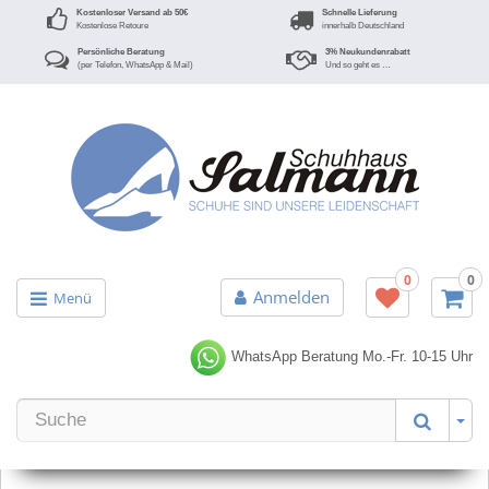
Kostenloser Versand ab 50€
Schnelle Lieferung
Kostenlose Retoure
innerhalb Deutschland
Persönliche Beratung
3% Neukundenrabatt
(per Telefon, WhatsApp & Mail)
Und so geht es …
0
0
Anmelden
Menü
WhatsApp Beratung
Mo.-Fr. 10-15 Uhr
Er