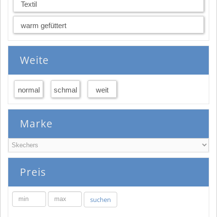
Textil
warm gefüttert
Weite
normal
schmal
weit
Marke
Preis
min
max
suchen