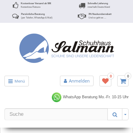
Kostenloser Versand ab 50€
Schnelle Lieferung
Kostenlose Retoure
innerhalb Deutschland
Persönliche Beratung
3% Neukundenrabatt
(per Telefon, WhatsApp & Mail)
Und so geht es …
0
0
Anmelden
Menü
WhatsApp Beratung
Mo.-Fr. 10-15 Uhr
Er