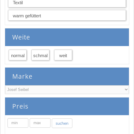
Textil
warm gefüttert
Weite
normal
schmal
weit
Marke
Preis
min
max
suchen