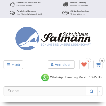
Kostenloser Versand ab 50€
Schnelle Lieferung
Kostenlose Retoure
innerhalb Deutschland
Persönliche Beratung
3% Neukundenrabatt
(per Telefon, WhatsApp & Mail)
Und so geht es …
0
0
Anmelden
Menü
WhatsApp Beratung
Mo.-Fr. 10-15 Uhr
Er