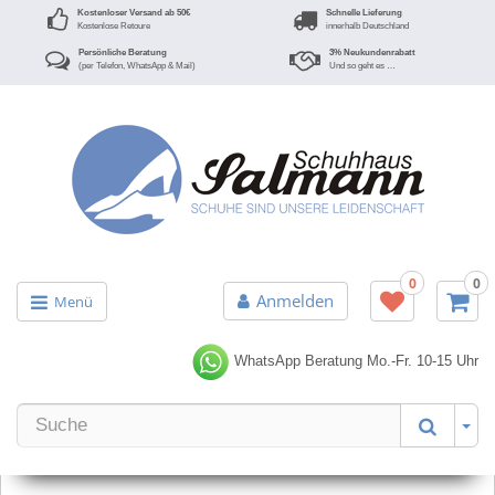
Kostenloser Versand ab 50€
Schnelle Lieferung
Kostenlose Retoure
innerhalb Deutschland
Persönliche Beratung
3% Neukundenrabatt
(per Telefon, WhatsApp & Mail)
Und so geht es …
0
0
Anmelden
Menü
WhatsApp Beratung
Mo.-Fr. 10-15 Uhr
Er