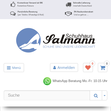
Kostenloser Versand ab 50€
Schnelle Lieferung
Kostenlose Retoure
innerhalb Deutschland
Persönliche Beratung
3% Neukundenrabatt
(per Telefon, WhatsApp & Mail)
Und so geht es …
0
0
Anmelden
Menü
WhatsApp Beratung
Mo.-Fr. 10-15 Uhr
Er