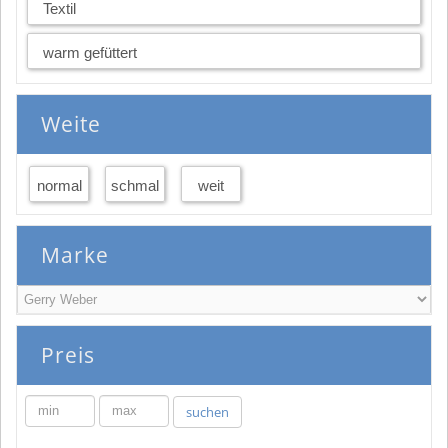
Textil
warm gefüttert
Weite
normal
schmal
weit
Marke
Preis
min
max
suchen