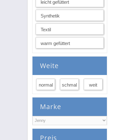
leicht gefüttert
Synthetik
Textil
warm gefüttert
Weite
normal
schmal
weit
Marke
Preis