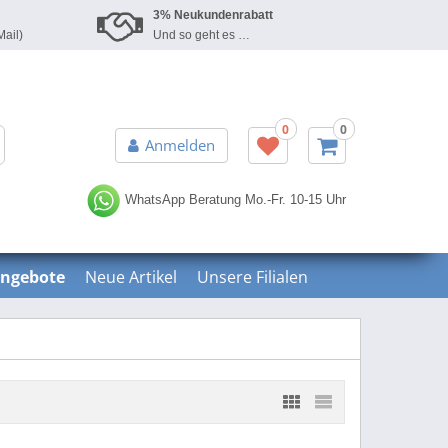
3% Neukundenrabatt
Mail)
Und so geht es …
0
0
Erweiterte Suche »
Anmelden
WhatsApp Beratung
Mo.-Fr. 10-15 Uhr
ngebote
Neue Artikel
Unsere Filialen