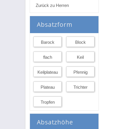
Zurück zu Herren
Absatzform
Barock
Block
flach
Keil
Keilplateau
Pfennig
Plateau
Trichter
Tropfen
Absatzhöhe