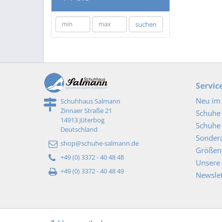
min
max
suchen
Servic
Neu im 
Schuhhaus Salmann
Zinnaer Straße 21
Schuhe
14913 Jüterbog
Schuhe 
Deutschland
Sonder
shop@schuhe-salmann.de
Größent
+49 (0) 3372 - 40 48 48
Unsere 
+49 (0) 3372 - 40 48 49
Newslet