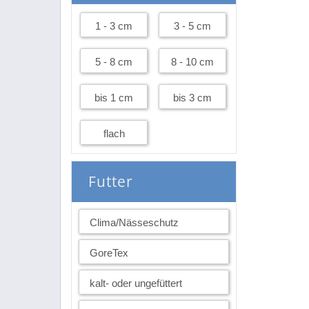
1 - 3 cm
3 - 5 cm
5 - 8 cm
8 - 10 cm
bis 1 cm
bis 3 cm
flach
Futter
Clima/Nässeschutz
GoreTex
kalt- oder ungefüttert