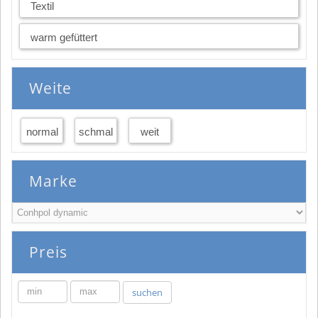
Textil
warm gefüttert
Weite
normal
schmal
weit
Marke
Preis
min
max
suchen