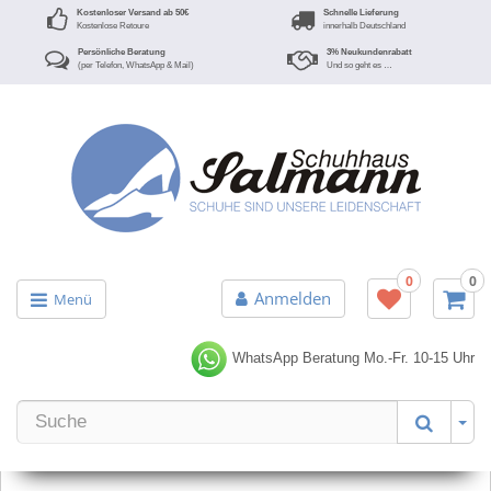
Kostenloser Versand ab 50€
Schnelle Lieferung
Kostenlose Retoure
innerhalb Deutschland
Persönliche Beratung
3% Neukundenrabatt
(per Telefon, WhatsApp & Mail)
Und so geht es …
0
0
Anmelden
Menü
WhatsApp Beratung
Mo.-Fr. 10-15 Uhr
Er