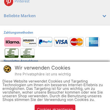
Pinterest
Beliebte Marken
Zahlungsmethoden
Newsletter-Anmeldung
Wir verwenden Cookies
Anmelden
@
Ihre Privatsphäre ist uns wichtig
Der Newsletter kann jederzeit hier oder in Ihrem Kundenkonto abbestellt
Diese Website verwendet Cookies und Targeting
werden.
Technologien um Ihnen ein besseres Internet-Erlebnis zu
ermöglichen. Das Targeting ist für uns wichtig, um zu
verstehen, woher unsere Besucher kommen oder wie Sie
Ob alltagstauglich oder zu einem besonderen Anlass wie Hochzeit oder
unseren Shop verwenden. Durch die Benutzung unseres
Shops stimmen Sie der Verwendung von Cookies zu.
runder Geburtstag - ob Pumps, Halbschuh, Sandaletten oder Stiefel: Wir
finden ganz sicher den richtigen Schuh für Sie und Ihre Füße werden
Cookies akzeptieren
glücklich sein. Das ist unser Ziel, denn Schuhe sind unsere