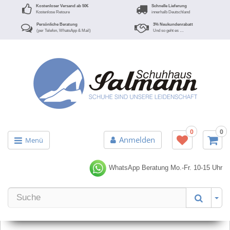
Kostenloser Versand ab 50€
Schnelle Lieferung
Kostenlose Retoure
innerhalb Deutschland
Persönliche Beratung
3% Neukundenrabatt
(per Telefon, WhatsApp & Mail)
Und so geht es …
0
0
Anmelden
Menü
WhatsApp Beratung
Mo.-Fr. 10-15 Uhr
Er