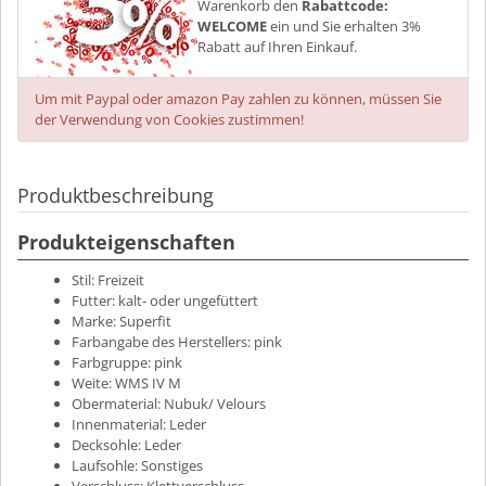
Warenkorb den
Rabattcode:
WELCOME
ein und Sie erhalten 3%
Rabatt auf Ihren Einkauf.
Um mit Paypal oder amazon Pay zahlen zu können, müssen Sie
der Verwendung von Cookies zustimmen!
Produktbeschreibung
Produkteigenschaften
Stil:
Freizeit
Futter:
kalt- oder ungefüttert
Marke:
Superfit
Farbangabe des Herstellers:
pink
Farbgruppe:
pink
Weite:
WMS IV M
Obermaterial:
Nubuk/ Velours
Innenmaterial:
Leder
Decksohle:
Leder
Laufsohle:
Sonstiges
Verschluss:
Klettverschluss