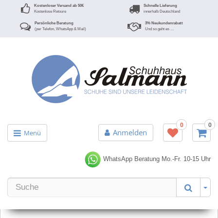
Kostenloser Versand ab 50€
Schnelle Lieferung
Kostenlose Retoure
innerhalb Deutschland
Persönliche Beratung
3% Neukundenrabatt
(per Telefon, WhatsApp & Mail)
Und so geht es …
0
0
Anmelden
Menü
WhatsApp Beratung
Mo.-Fr. 10-15 Uhr
Er