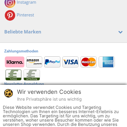
Instagram
Pinterest
Beliebte Marken
Zahlungsmethoden
Newsletter-Anmeldung
Wir verwenden Cookies
Anmelden
@
Ihre Privatsphäre ist uns wichtig
Der Newsletter kann jederzeit hier oder in Ihrem Kundenkonto abbestellt
Diese Website verwendet Cookies und Targeting
werden.
Technologien um Ihnen ein besseres Internet-Erlebnis zu
ermöglichen. Das Targeting ist für uns wichtig, um zu
verstehen, woher unsere Besucher kommen oder wie Sie
Ob alltagstauglich oder zu einem besonderen Anlass wie Hochzeit oder
unseren Shop verwenden. Durch die Benutzung unseres