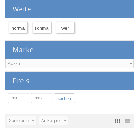
Weite
normal
schmal
weit
Marke
Preis
min
max
suchen