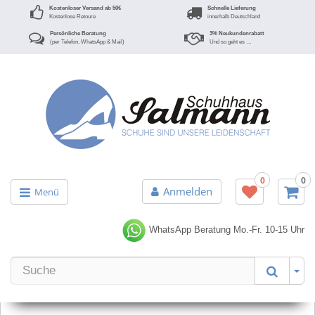
Kostenloser Versand ab 50€
Schnelle Lieferung
Kostenlose Retoure
innerhalb Deutschland
Persönliche Beratung
3% Neukundenrabatt
(per Telefon, WhatsApp & Mail)
Und so geht es …
0
0
Anmelden
Menü
WhatsApp Beratung
Mo.-Fr. 10-15 Uhr
Er