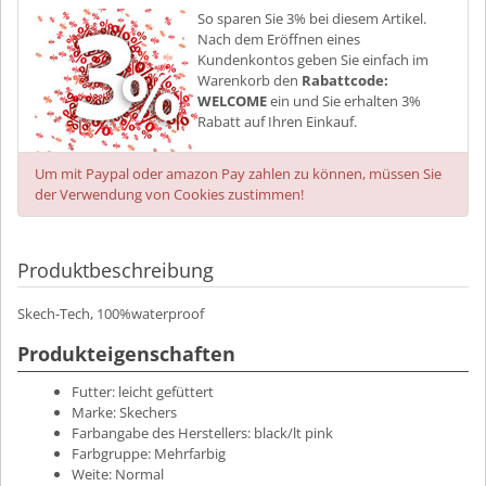
So sparen Sie 3% bei diesem Artikel.
Nach dem Eröffnen eines
Kundenkontos geben Sie einfach im
Warenkorb den
Rabattcode:
WELCOME
ein und Sie erhalten 3%
Rabatt auf Ihren Einkauf.
Um mit Paypal oder amazon Pay zahlen zu können, müssen Sie
der Verwendung von Cookies zustimmen!
Produktbeschreibung
Skech-Tech, 100%waterproof
Produkteigenschaften
Futter:
leicht gefüttert
Marke:
Skechers
Farbangabe des Herstellers:
black/lt pink
Farbgruppe:
Mehrfarbig
Weite:
Normal