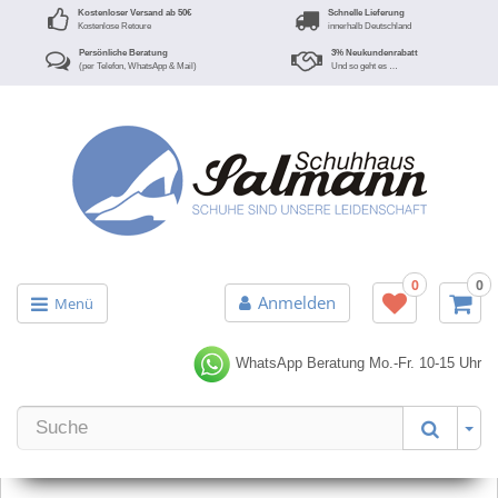
Kostenloser Versand ab 50€
Schnelle Lieferung
Kostenlose Retoure
innerhalb Deutschland
Persönliche Beratung
3% Neukundenrabatt
(per Telefon, WhatsApp & Mail)
Und so geht es …
0
0
Anmelden
Menü
WhatsApp Beratung
Mo.-Fr. 10-15 Uhr
Er