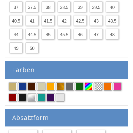
37
37.5
38
38.5
39
39.5
40
40.5
41
41.5
42
42.5
43
43.5
44
44.5
45
45.5
46
47
48
49
50
Farben
Absatzform