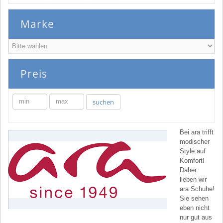
Marke
Preis
min
max
suchen
Bei ara trifft
modischer
Style auf
Komfort!
Daher
lieben wir
ara Schuhe!
Sie sehen
eben nicht
nur gut aus